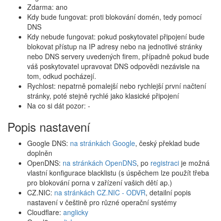
Zdarma: ano
Kdy bude fungovat: proti blokování domén, tedy pomocí
DNS
Kdy nebude fungovat: pokud poskytovatel připojení bude
blokovat přístup na IP adresy nebo na jednotlivé stránky
nebo DNS servery uvedených firem, případně pokud bude
váš poskytovatel upravovat DNS odpovědi nezávisle na
tom, odkud pocházejí.
Rychlost: nepatrně pomalejší nebo rychlejší první načtení
stránky, poté stejně rychlé jako klasické připojení
Na co si dát pozor: -
Popis nastavení
Google DNS:
na stránkách Google
, český překlad bude
doplněn
OpenDNS:
na stránkách OpenDNS
, po
registraci
je možná
vlastní konfigurace blacklistu (s úspěchem lze použít třeba
pro blokování porna v zařízení vašich dětí ap.)
CZ.NIC:
na stránkách CZ.NIC - ODVR
, detailní popis
nastavení v češtině pro různé operační systémy
Cloudflare:
anglicky