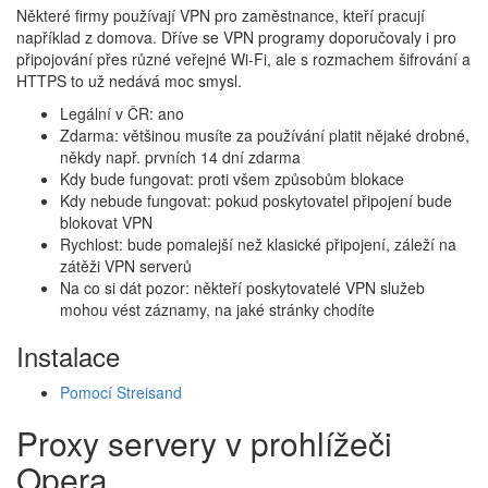
Některé firmy používají VPN pro zaměstnance, kteří pracují
například z domova. Dříve se VPN programy doporučovaly i pro
připojování přes různé veřejné Wi-Fi, ale s rozmachem šifrování a
HTTPS to už nedává moc smysl.
Legální v ČR: ano
Zdarma: většinou musíte za používání platit nějaké drobné,
někdy např. prvních 14 dní zdarma
Kdy bude fungovat: proti všem způsobům blokace
Kdy nebude fungovat: pokud poskytovatel připojení bude
blokovat VPN
Rychlost: bude pomalejší než klasické připojení, záleží na
zátěži VPN serverů
Na co si dát pozor: někteří poskytovatelé VPN služeb
mohou vést záznamy, na jaké stránky chodíte
Instalace
Pomocí Streisand
Proxy servery v prohlížeči
Opera