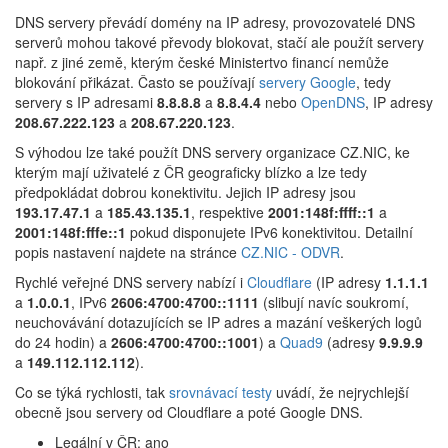
DNS servery převádí domény na IP adresy, provozovatelé DNS
serverů mohou takové převody blokovat, stačí ale použít servery
např. z jiné země, kterým české Ministertvo financí nemůže
blokování přikázat. Často se používají
servery Google
, tedy
servery s IP adresami
8.8.8.8
a
8.8.4.4
nebo
OpenDNS
, IP adresy
208.67.222.123
a
208.67.220.123
.
S výhodou lze také použít DNS servery organizace CZ.NIC, ke
kterým mají uživatelé z ČR geograficky blízko a lze tedy
předpokládat dobrou konektivitu. Jejich IP adresy jsou
193.17.47.1
a
185.43.135.1
, respektive
2001:148f:ffff::1
a
2001:148f:fffe::1
pokud disponujete IPv6 konektivitou. Detailní
popis nastavení najdete na stránce
CZ.NIC - ODVR
.
Rychlé veřejné DNS servery nabízí i
Cloudflare
(IP adresy
1.1.1.1
a
1.0.0.1
, IPv6
2606:4700:4700::1111
(slibují navíc soukromí,
neuchovávání dotazujících se IP adres a mazání veškerých logů
do 24 hodin) a
2606:4700:4700::1001
) a
Quad9
(adresy
9.9.9.9
a
149.112.112.112
).
Co se týká rychlosti, tak
srovnávací testy
uvádí, že nejrychlejší
obecně jsou servery od Cloudflare a poté Google DNS.
Legální v ČR: ano