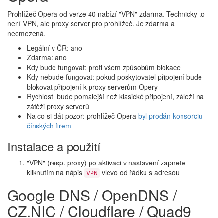
Prohlížeč Opera od verze 40 nabízí "VPN" zdarma. Technicky to
není VPN, ale proxy server pro prohlížeč. Je zdarma a
neomezená.
Legální v ČR: ano
Zdarma: ano
Kdy bude fungovat: proti všem způsobům blokace
Kdy nebude fungovat: pokud poskytovatel připojení bude
blokovat připojení k proxy serverům Opery
Rychlost: bude pomalejší než klasické připojení, záleží na
zátěži proxy serverů
Na co si dát pozor: prohlížeč Opera
byl prodán konsorciu
čínských firem
Instalace a použití
"VPN" (resp. proxy) po aktivaci v nastavení zapnete
kliknutím na nápis
vlevo od řádku s adresou
VPN
Google DNS / OpenDNS /
CZ.NIC / Cloudflare / Quad9