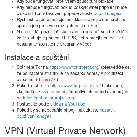
Kdy bude fungovat: proti všem způsobům blokace
Kdy nebude fungovat: pokud poskytovatel připojení bude
blokovat Tor, v takovém případě zkuste
použít
bridges
Rychlost: bude pomalejší než klasické připojení, protože
spojení jde přes více různých míst na zemi
Na co si dát pozor: při stahování programů se přesvědčte,
že je stahujete pomocí HTTPS, nebo raději pomocí Toru
nestahujte spustitelné programy vůbec
Instalace a spuštění
Stáhněte Tor na
https://www.torproject.org/
(přesvědčte se,
že po načtení stránky je na začátku adresy v prohlížeči
uvedeno
)
https://
Pokud je stránka
https://www.torproject.org/
blokovaná,
zkuste Tor získat pomocí alternativních metod uvedených
na
https://gettor.torproject.org/
Postupujte podle
videa na YouTube
Pokud by se nepodařilo připojit, tak zkuste
nastavit
používání
bridges
VPN (Virtual Private Network)